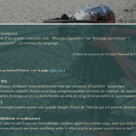
 champion).
e d'un cycliste dans son club. "Musique figurative" ou "bruitage surréaliste" ?
litaire"... et richesse du language...
(Utilise les archives de l'Institut National d
e au festival Futura: voir la page
video-art
)
'09]
itante, évoluant irrémédiablement vers une situation d'équilibre "ataraxique".
uments virtuels choisis pour leur complémentarité en terme de tessiture, de timbre e
urées, le tempo et les enchaînements, au delà de ce qu'il est possible de faire huma
r)
 unique source sonore une grande plaque d'inox de 1mx2m qui est grattée, heurtée
thétiseur et ordinateur)
 L'idée ici est d'opposer les extrèmes: extrème grave et extrème aigu, mais par delà 
rceau demande une bonne installation audio: le début et la fin ne passent pas très bien en mp3 !