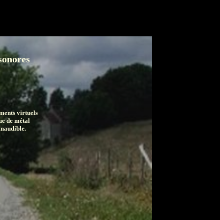
 sonores
ents virtuels
ue de métal
inaudible.