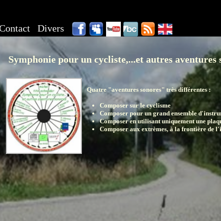
Contact
Divers
Symphonie pour un cycliste,...et autres aventures
Quatre "aventures sonores" très différentes :
Composer sur le cyclisme
Composer pour un grand ensemble d'instrum
Composer en utilisant uniquement une plaq
Composer aux extrèmes, à la frontière de l'