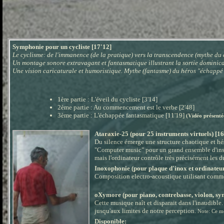
Symphonie pour un cycliste [17'12]
Le cyclisme: de l'immanence (de la pratique) vers la transcendence (mythe du
Un montage sonore extravagant et fantasmatique illustrant la sortie dominical
Une vision caricaturale et humoristique. Mythe (fantasme) du héros "échappé so
1
ère
partie : L'éveil du cycliste [3'14]
2
ème
partie : Au commencement est le verbe [2'48]
3
ème
partie : L'échappée fantasmatique [11'19]
(Vidéo présenté
Ataraxie-25 (pour 25 instruments virtuels) [16
Du silence émerge une structure chaotique et hés
"Computer music" pour un grand ensemble d'instr
mais l'ordinateur contrôle très précisément les d
Inoxophonie (pour plaque d'inox et ordinateu
Composition electro-acoustique utilisant comme
oXymore (pour piano, contrebasse, violon, syn
Cette musique naît et disparait dans l'inaudible.
jusqu'aux limites de notre perception.
Note: Ce mo
Disponible: