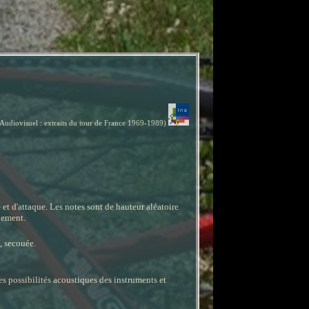
e l'Audiovisuel : extraits du tour de France 1969-1989)
t d'attaque. Les notes sont de hauteur aléatoire
inement.
, secouée.
les possibilités acoustiques des instruments et