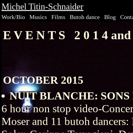
Michel Titin-Schnaider
Work/Bio
Musics
Films
Butoh dance
Blog
Cont
E V E N T S 2 0 1 4 and 
OCTOBER 2015
NUIT BLANCHE: SON
6 hour non stop video-Concer
Moser and 11 butoh dancers: 