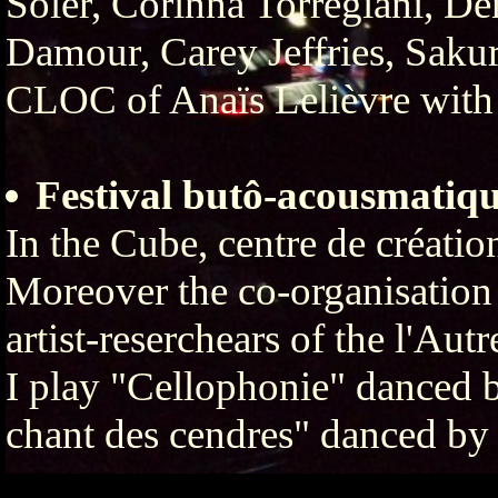
Soler, Corinna Torregiani, De
Damour, Carey Jeffries, Saku
CLOC of Anaïs Lelièvre with 
Festival butô-acousmat
In the Cube, centre de créati
Moreover the co-organisation 
artist-reserchears of the l'Au
I play "Cellophonie" danced 
chant des cendres" danced by 