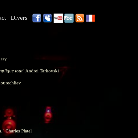
act
Divers
ssy
mplique tout
Andrei Tarkovski
ourechliev
s.
Charles Platel