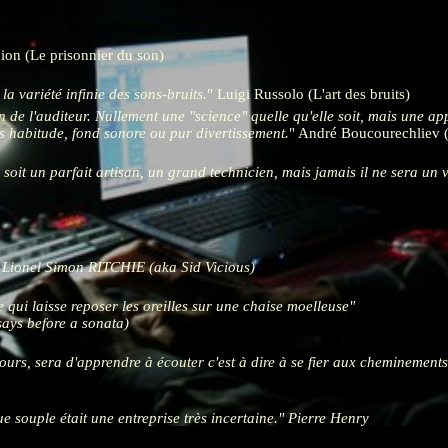
on (Le prisonnier du son)
la variété infinie des sons-bruits.
Luigi Russolo (L'art des bruits)
on de l'auditeur. Nullement une "science" quelle qu'elle soit, mais une ap
as habitude, fond sonore ou pur divertissement.
André Boucourechliev (
l soit un parfait artisan, un grand technicien, mais jamais il ne sera un 
Lionel Simon RITCHIE (aka Sid Vicious)
ui laisse reposer les oreilles sur une chaise moelleuse
ays before a sonata)
jours, sera d'apprendre à écouter c'est à dire à se fier aux cheminements
 souple était une entreprise très incertaine.
Pierre Henry