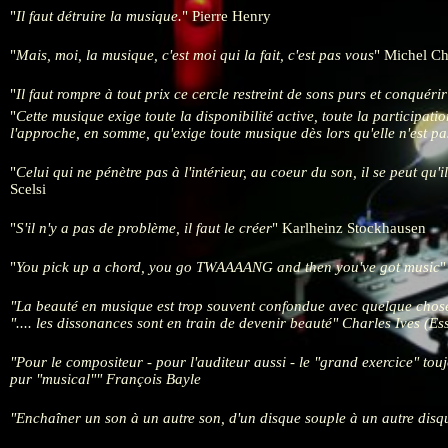
Il faut détruire la musique.
Pierre Henry
Mais, moi, la musique, c'est moi qui la fait, c'est pas vous
Michel Chi
Il faut rompre à tout prix ce cercle restreint de sons purs et conquérir 
Cette musique exige toute la disponibilité active, toute la participati
l'approche, en somme, qu'exige toute musique dès lors qu'elle n'est p
Celui qui ne pénètre pas à l'intérieur, au coeur du son, il se peut qu'i
Scelsi
S'il n'y a pas de problème, il faut le créer
Karlheinz Stockhausen
You pick up a chord, you go TWAAAANG and then you've got music
La beauté en musique est trop souvent confondue avec quelque chose q
.... les dissonances sont en train de devenir beauté
Charles Ives (Ess
Pour le compositeur - pour l'auditeur aussi - le "grand exercice" tou
pur "musical"
François Bayle
Enchaîner un son à un autre son, d'un disque souple à un autre disque