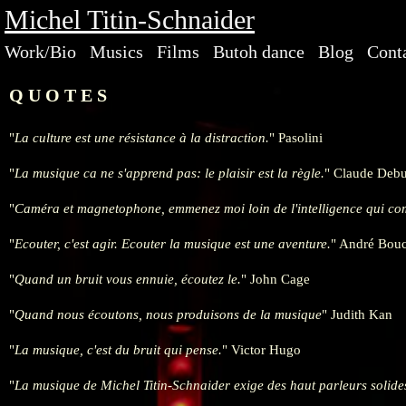
Michel Titin-Schnaider
Work/Bio
Musics
Films
Butoh dance
Blog
Cont
Q U O T E S
La culture est une résistance à la distraction.
Pasolini
La musique ca ne s'apprend pas: le plaisir est la règle.
Claude Debu
Caméra et magnetophone, emmenez moi loin de l'intelligence qui co
Ecouter, c'est agir. Ecouter la musique est une aventure.
André Bouc
Quand un bruit vous ennuie, écoutez le.
John Cage
Quand nous écoutons, nous produisons de la musique
Judith Kan
La musique, c'est du bruit qui pense.
Victor Hugo
La musique de Michel Titin-Schnaider exige des haut parleurs solide