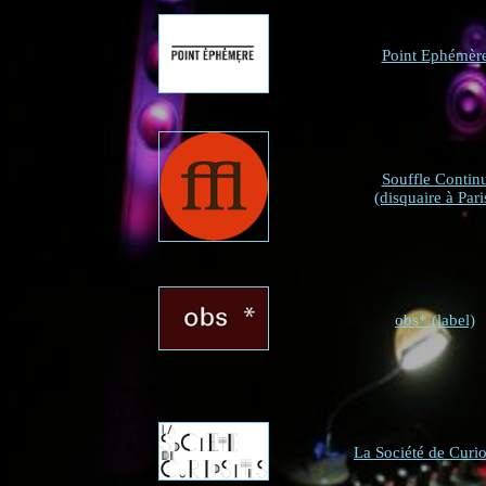
Point Ephémèr
Souffle Contin
(disquaire à Pari
obs* (label)
La Société de Curio