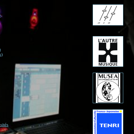
e
u
s)
sités