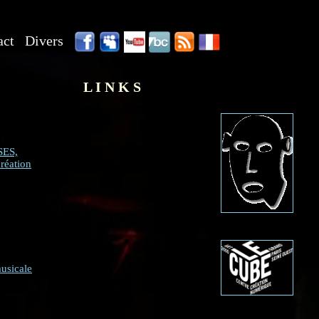
act
Divers
L I N K S
ES,
création
sicale